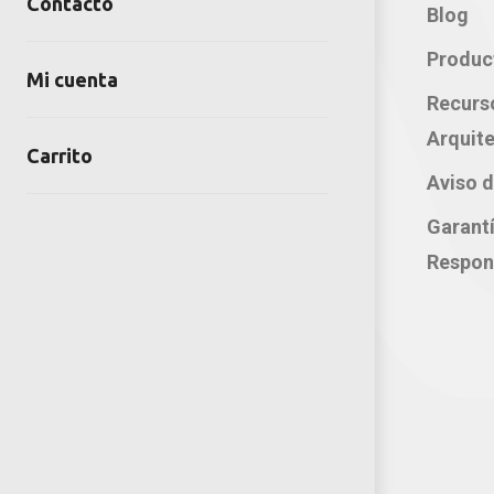
Contacto
Contacto:
Blog
Teléfono: 800 702 3636
Produc
Mi cuenta
Oficina: 222 283 0315
Recurs
Celular: 222 374 1878
Arquite
Carrito
Whatsapp: 221 109 2837
Aviso d
correo electrónico:
Garant
atencion@productosjumbo.com
Respon