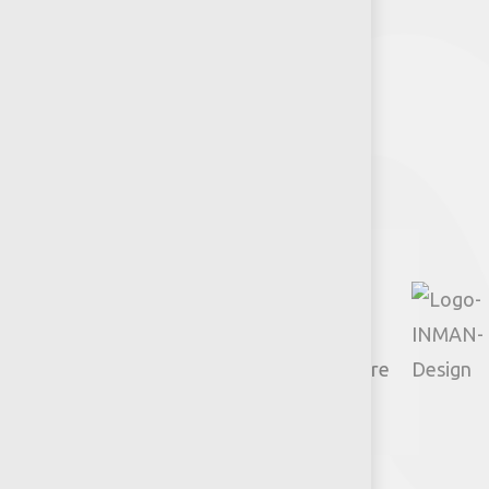
Arquitectos y Urbanistas
Síguenos
Facebook
Instagram
TikTok
Google
YouTube