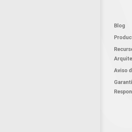
Contacto:
Blog
Teléfono: 800 702 3636
Produc
Oficina: 222 283 0315
Recurs
Celular: 222 374 1878
Arquite
Whatsapp: 221 109 2837
Aviso d
correo electrónico:
Garant
atencion@productosjumbo.com
Respon