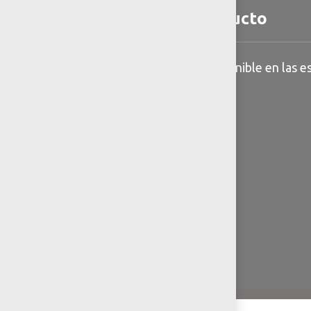
Detalles del producto
Información general disponible en las es