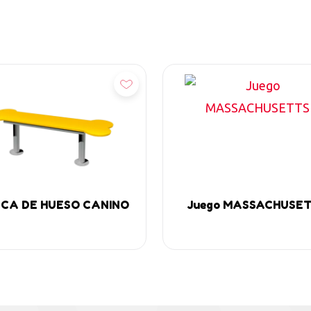
ñadir
Añadir
CA DE HUESO CANINO
Juego MASSACHUSE