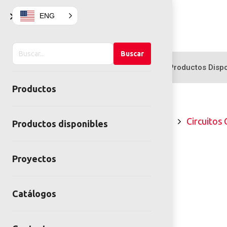
×
ENG
Buscar
Buscar
en
Productos
Productos Dispo
el
Productos
sitio
Home
Gimnasios al aire libre
Circuitos 
Productos disponibles
Proyectos
Catálogos