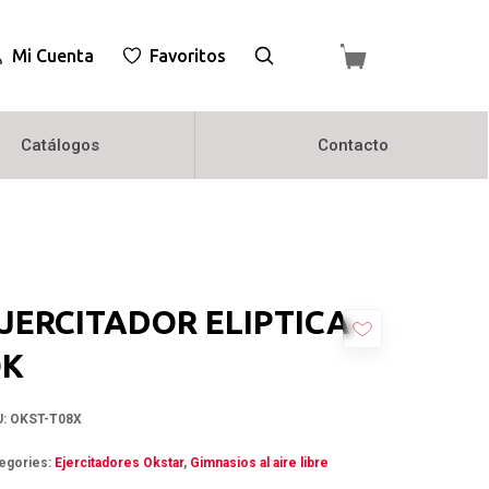
Mi Cuenta
Favoritos
Catálogos
Contacto
JERCITADOR ELIPTICA
OK
U:
OKST-T08X
egories:
Ejercitadores Okstar
,
Gimnasios al aire libre