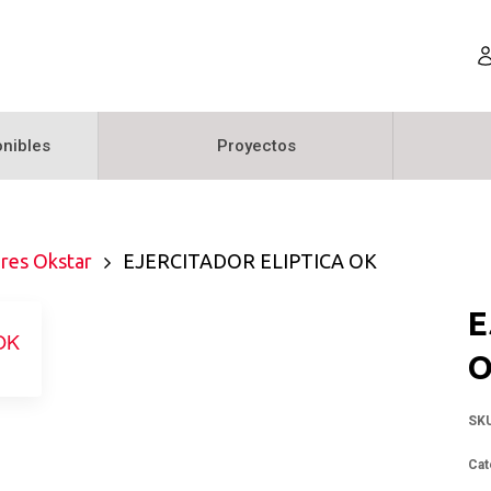
nibles
Proyectos
ores Okstar
EJERCITADOR ELIPTICA OK
E
SK
Cat