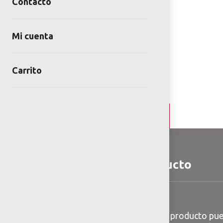
Contacto
Mi cuenta
Carrito
Detalles y Especificaciones
Detalles del producto
Anclaje: Enterrar a 30 cm
*Medidas de referencia, el producto pue