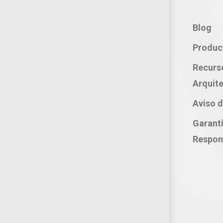
Contacto:
Blog
Teléfono: 800 702 3636
Produc
Oficina: 222 283 0315
Recurs
Celular: 222 374 1878
Arquite
Whatsapp: 221 109 2837
Aviso d
correo electrónico:
Garant
atencion@productosjumbo.com
Respon