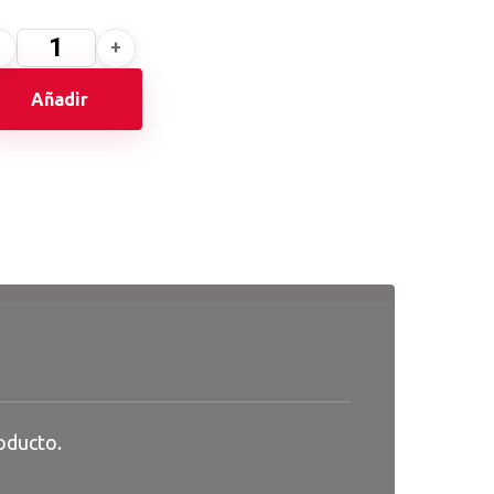
Añadir
oducto.