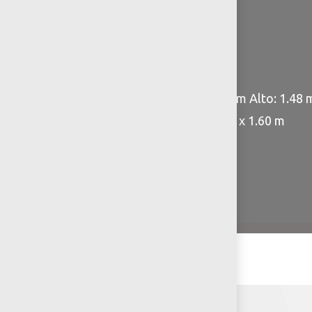
cm aproximadamente.
Especificaciones
Dimensiones:
Largo: 1.27 m Ancho: 0.53 m Alto: 1.48 
Área de seguridad:: 2.55 m x 1.60 m
Capacidad: 1 persona
Edad: +13 años