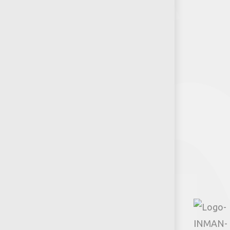
RSE-Jumbo
Puntos de venta
Recursos y Herramientas para
Arquitectos y Urbanistas
Síguenos
Facebook
Instagram
TikTok
Google
Youtube