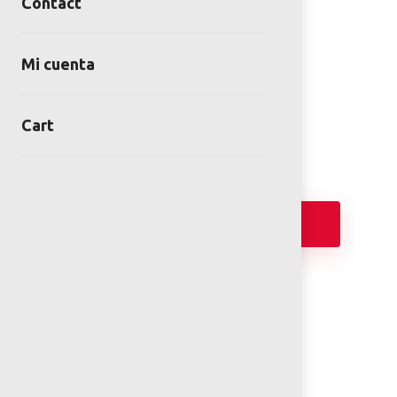
Contact
GRADAS 5 ASIENTOS Y 4
DESCANSA PIES
Mi cuenta
SKU:
DEP-MO-04-00
Category:
Gradas
Cart
Add
DATASHEET