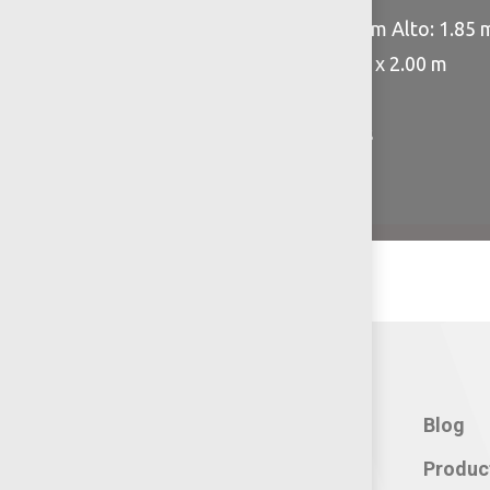
Largo: 1.80 m Ancho: 1.00 m Alto: 1.85 
Área de seguridad:: 2.80 m x 2.00 m
Capacidad: 2 personas
*No incluye silla de ruedas
Contacto:
Blog
Teléfono: 800 702 3636
Produc