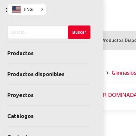
×
ENG
Buscar
Buscar
en
Productos
Productos Dispo
el
Productos
sitio
Home
Gimnasios al aire libre
Gimnasios
Productos disponibles
Proyectos
Catálogos