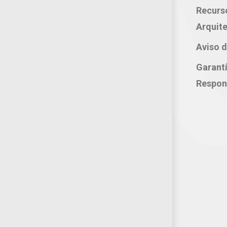
Oficina: 222 283 0315
Recurs
Celular: 222 374 1878
Arquite
Whatsapp: 221 109 2837
Aviso d
correo electrónico:
Garant
atencion@productosjumbo.com
Respon