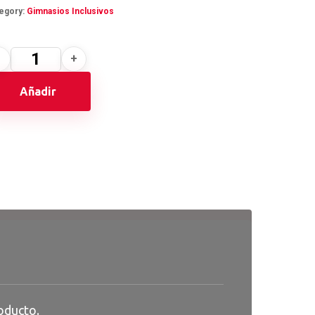
egory:
Gimnasios Inclusivos
Añadir
oducto.