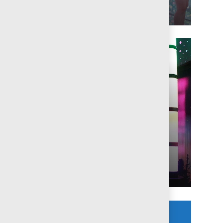
inmersivas
Museología y
Museografía