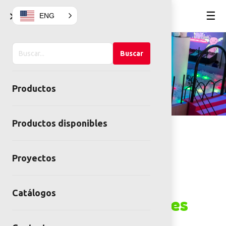
×
☰
ENG
Buscar
Buscar
en
el
Productos
sitio
Productos disponibles
Proyectos
Proyectos
Especiales que
Catálogos
Inspiran Emociones