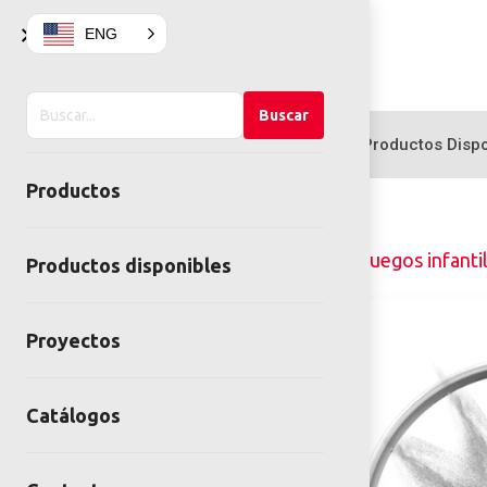
×
ENG
Buscar
Buscar
en
Productos
Productos Dispo
el
Productos
sitio
Home
Juegos infantiles
Juegos infanti
Productos disponibles
Proyectos
Catálogos