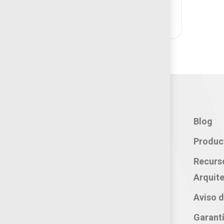
Añadir
BANCA VELETA
Contacto:
Blog
Teléfono: 800 702 3636
Produc
Oficina: 222 283 0315
Recurs
Celular: 222 374 1878
Arquite
Whatsapp: 221 109 2837
Aviso d
correo electrónico:
Garant
atencion@productosjumbo.com