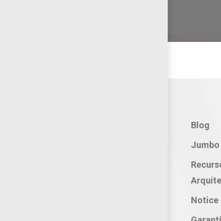
Contacto:
Blog
Teléfono: 800 702 3636
Jumbo 
Oficina: 222 283 0315
Recurs
Celular: 222 374 1878
Arquite
Whatsapp: 221 109 2837
Notice 
correo electrónico:
Garant