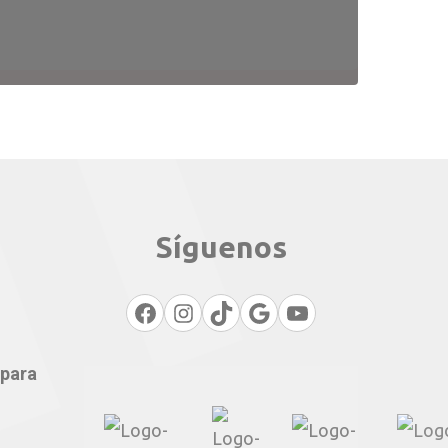
Síguenos
Policies
Actions
TikTok
Google
Youtube
 para