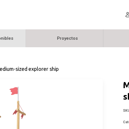
nibles
Proyectos
dium-sized explorer ship
M
s
SK
Cat