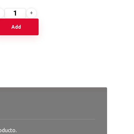
Add
oducto.