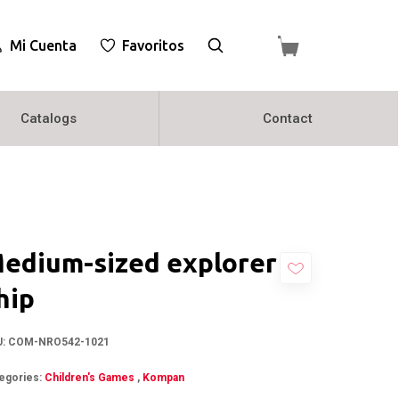
Mi Cuenta
Favoritos
Catalogs
Contact
edium-sized explorer
hip
U:
COM-NRO542-1021
egories:
Children's Games
,
Kompan