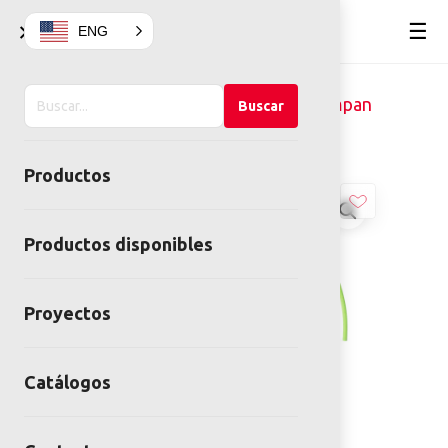
×
☰
ENG
Buscar
Home
Juegos infantiles
Kompan
Buscar
en
Columpio péndulo
el
Productos
sitio
Productos disponibles
Proyectos
Catálogos
Columpio péndulo