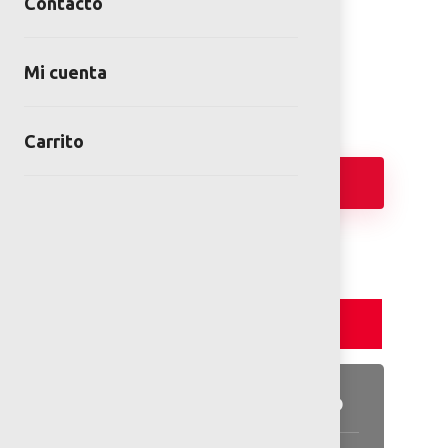
Contacto
SKU:
KOM-M98401-1011
Categories:
Juegos infantiles
,
Kompan
Mi cuenta
Carrito
Añadir
Detalles y Especificaciones
Detalles del producto