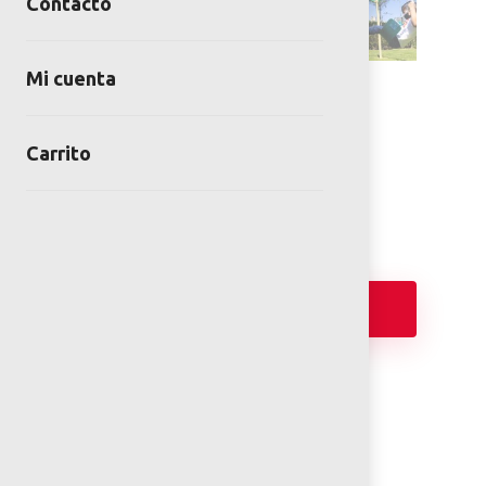
Contacto
Mi cuenta
COLUMPIO KRONE
SKU:
COL-AB-06-00
Carrito
Category:
Columpios
Añadir
PLANOS 2D