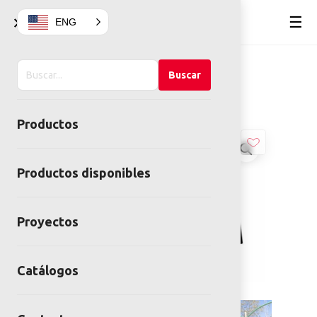
×
☰
ENG
Buscar
Home
Juegos infantiles
Buscar
en
Columpios
COLUMPIO KRONE
el
Productos
sitio
Productos disponibles
Proyectos
Catálogos