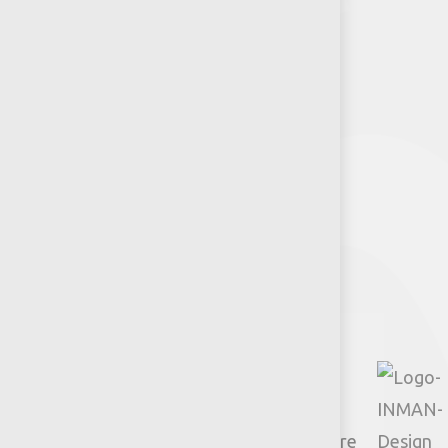
RSE-Jumbo
Puntos de venta
Recursos y Herramientas para
Arquitectos y Urbanistas
Síguenos
Facebook
Instagram
TikTok
Google
YouTube