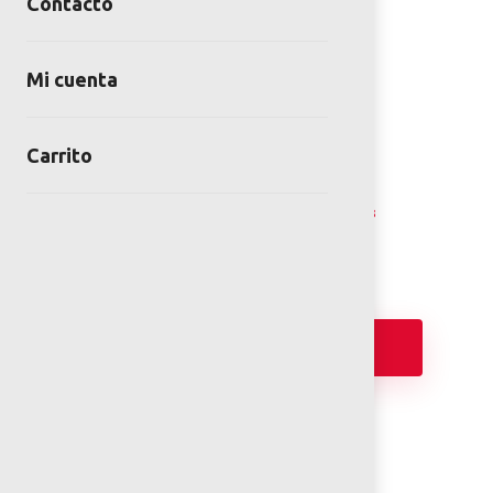
Contacto
Mi cuenta
INFINITO
Carrito
SKU:
EL-118-4C
Category:
Esculturas Recreativas Lúdicas
Añadir
FICHA TÉCNICA