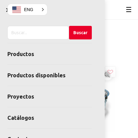
×
☰
ENG
Buscar
Home
Juegos infantiles
Buscar
en
Esculturas Recreativas Lúdicas
el
INFINITO
Productos
sitio
Productos disponibles
Proyectos
Catálogos