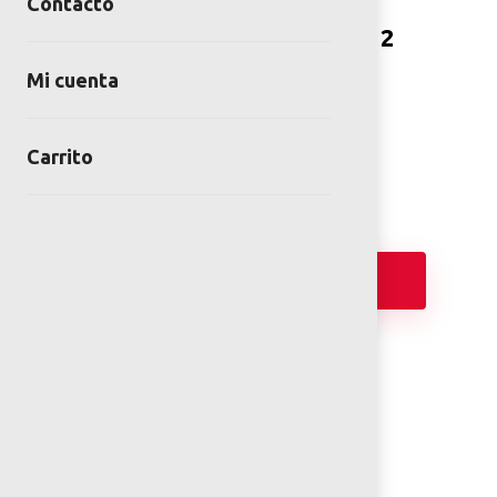
Contacto
COLUMPIO RESIDENCIAL 2
CANASTILLAS
Mi cuenta
SKU:
COL-AB-10-00
Category:
Juegos para Jardín
Carrito
Añadir
PLANOS 2D