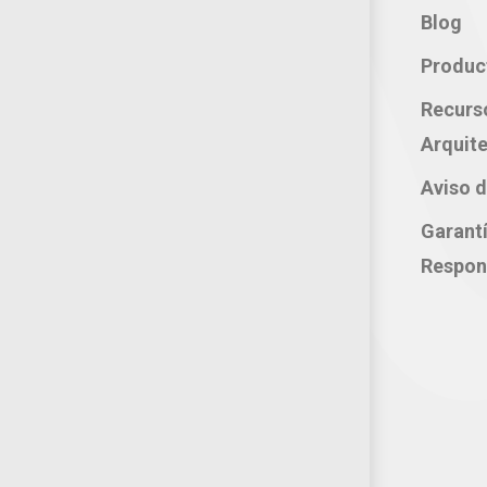
Contacto:
Blog
Teléfono: 800 702 3636
Produc
Oficina: 222 283 0315
Recurs
Celular: 222 374 1878
Arquite
Whatsapp: 221 109 2837
Aviso d
correo electrónico:
Garant
atencion@productosjumbo.com
Respon