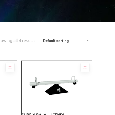
owing all 4 results
Default sorting
Añadir
SUBE Y BAJA LUCENDI