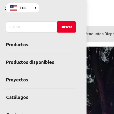
×
ENG
Buscar
Buscar
en
Productos
Productos Dispo
el
Productos
sitio
Productos disponibles
Proyectos
Catálogos
Lucendi