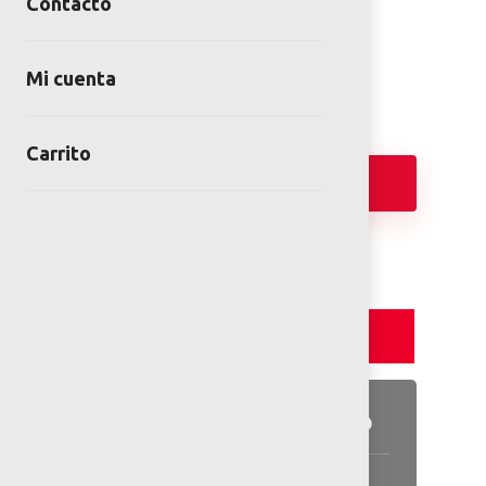
Contacto
SKU:
KOM-PCM200432-0901
Categories:
Juegos infantiles
,
Kompan
Mi cuenta
Carrito
Añadir
Detalles y Especificaciones
Detalles del producto