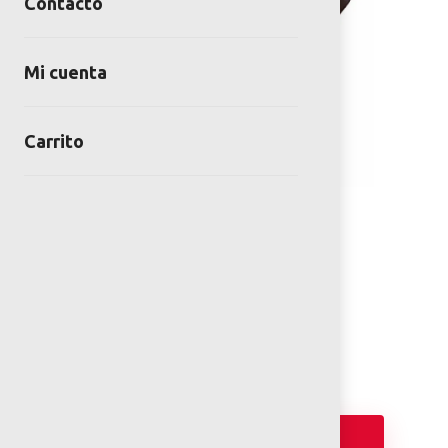
Contacto
Mi cuenta
Carrito
Montable Surfboard
SKU:
WH-IRE07
Category:
Montables
Añadir