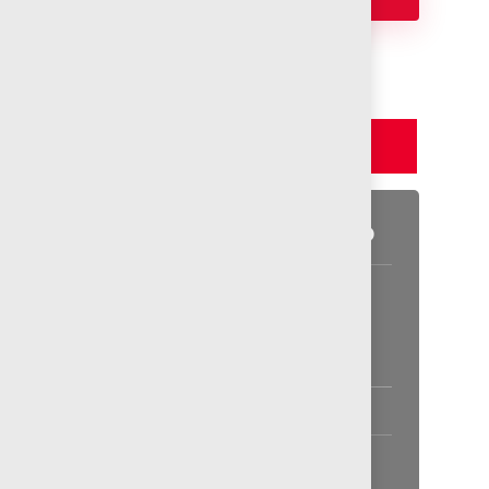
Detalles y Especificaciones
Detalles del producto
Información general disponible
en las especificaciones.
Especificaciones
Consulte los detalles del