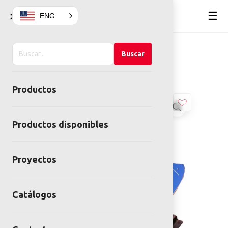
×
☰
ENG
Buscar
Home
Juegos infantiles
Buscar
en
Montables
Montable Surfboard
el
Productos
sitio
Productos disponibles
Proyectos
Catálogos