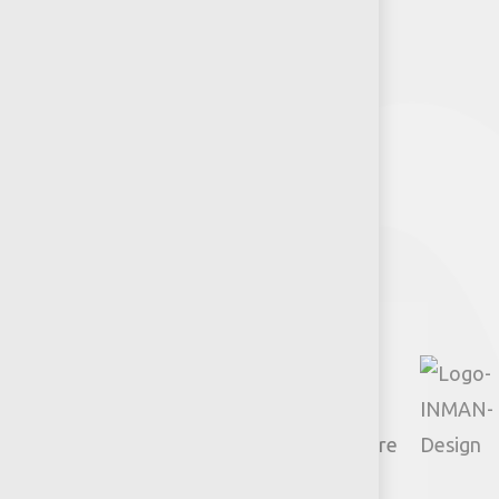
Puntos de venta
Recursos y Herramientas para
Arquitectos y Urbanistas
Síguenos
Facebook
Instagram
TikTok
Google
YouTube