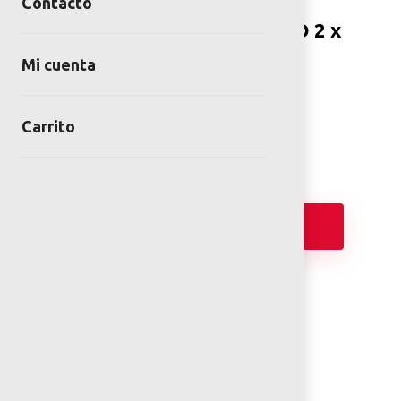
Contacto
PASAMANOS ONDULADO 2 x
3 MTS.
Mi cuenta
SKU:
PAS-00-02-00
Category:
Pasamanos
Carrito
Añadir
PLANOS 2D