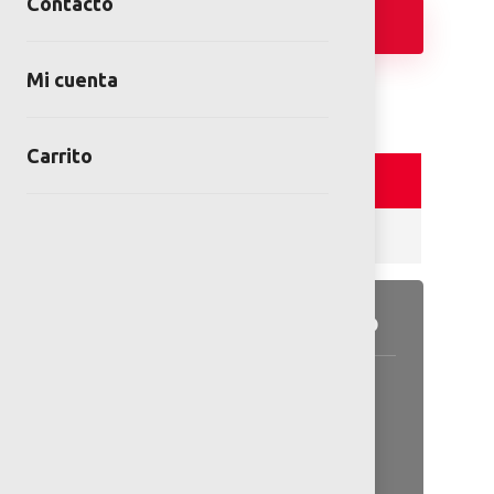
Contacto
Añadir
Mi cuenta
Carrito
Detalles y Especificaciones
Reviews (0)
Detalles del producto
2 estructuras de acero con
escalera, 1 asiento de botón