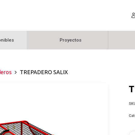
nibles
Proyectos
deros
TREPADERO SALIX
T
SK
Cat