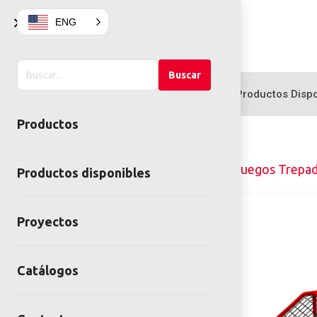
×
ENG
Buscar
Buscar
en
Productos
Productos Dispo
el
Productos
sitio
Home
Juegos infantiles
Juegos Trepa
Productos disponibles
Proyectos
Catálogos