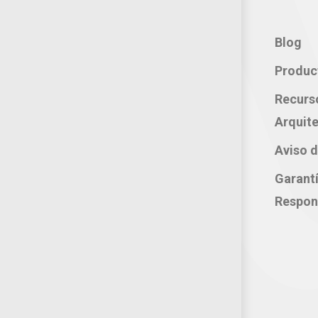
Contacto:
Blog
Teléfono: 800 702 3636
Produc
Oficina: 222 283 0315
Recurs
Celular: 222 374 1878
Arquite
Whatsapp: 221 109 2837
Aviso d
correo electrónico:
Garant
atencion@productosjumbo.com
Respon