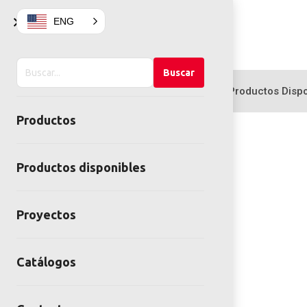
×
ENG
Buscar
Buscar
en
Productos
Productos Dispo
el
Productos
sitio
Productos disponibles
Proyectos
Catálogos