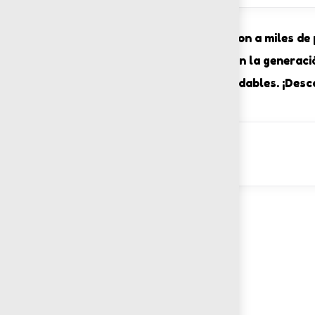
Estas guías ya ayudaron a miles de 
públicos que garantizan la generaci
saludables. ¡Desc
DESCARGAR