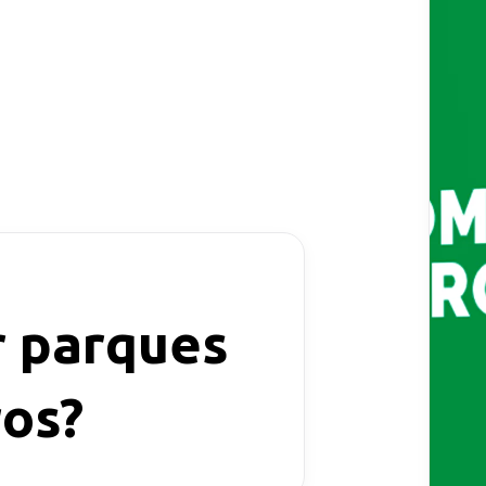
r parques
os?