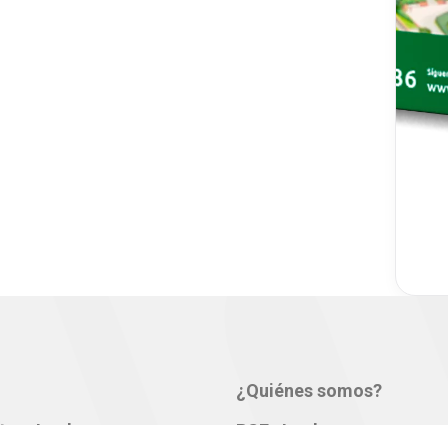
¿Quiénes somos?
tos Jumbo
RSE-Jumbo