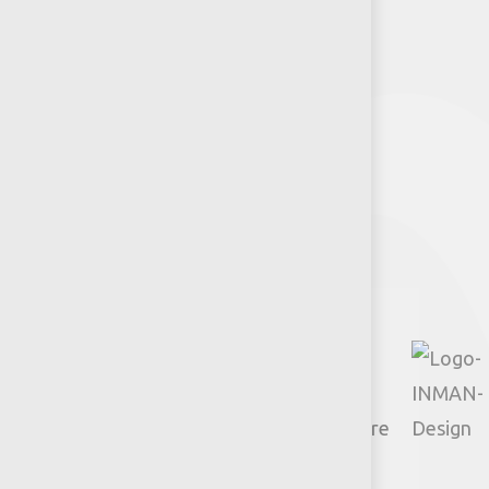
Puntos de venta
Recursos y Herramientas para
Arquitectos y Urbanistas
Síguenos
Policies
Actions
TikTok
Google
Youtube