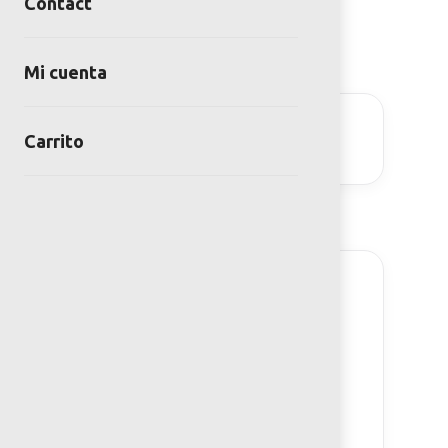
Contact
and healthier communities.
Download your copy!
Mi cuenta
DOWNLOAD
Carrito