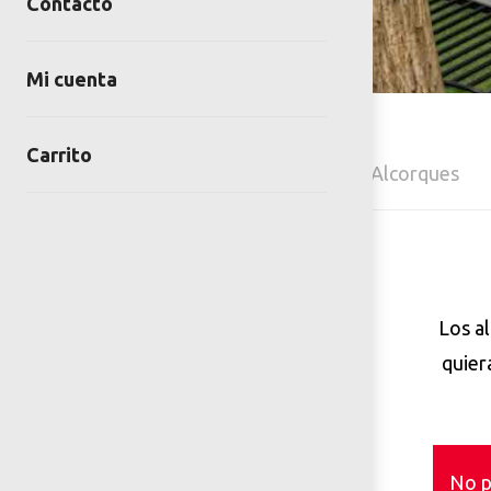
Contacto
Mi cuenta
Carrito
Home
Mobiliario Urbano
Alcorques
Los a
quier
No p