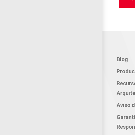
Contacto:
Blog
Teléfono: 800 702 3636
Produc
Oficina: 222 283 0315
Recurs
Celular: 222 374 1878
Arquite
Whatsapp: 221 109 2837
Aviso d
correo electrónico:
Garant
atencion@productosjumbo.com
Respon