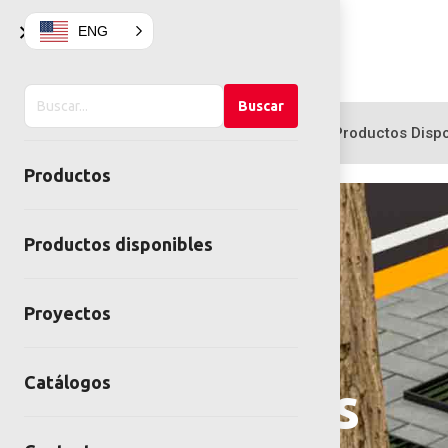
×
ENG
Buscar
Buscar
en
Productos
Productos Dispo
el
Productos
sitio
Productos disponibles
Proyectos
Catálogos
Alcorques