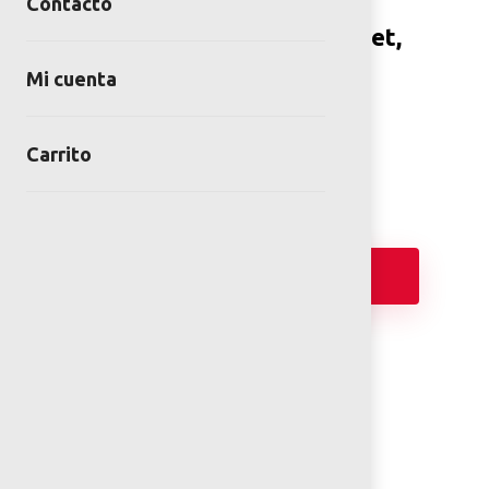
Contacto
Fuente lineal 4 salidas, 4 jet,
2 m altura
Mi cuenta
SKU:
FUMR-319
Category:
Fuentes
Carrito
Añadir
FICHA TÉCNICA