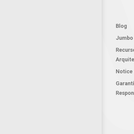
Contacto:
Blog
Teléfono: 800 702 3636
Jumbo 
Oficina: 222 283 0315
Recurs
Celular: 222 374 1878
Arquite
Whatsapp: 221 109 2837
Notice 
correo electrónico:
Garant
atencion@productosjumbo.com
Respon