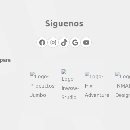
Síguenos
Policies
Actions
TikTok
Google
Youtube
 para