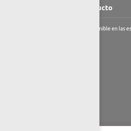
Detalles del producto
Información general disponible en las es