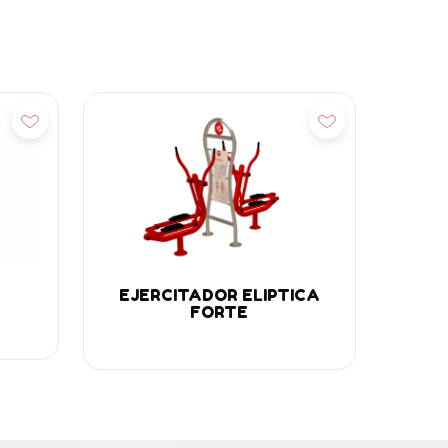
Add
EJERCITADOR ELIPTICA
FORTE