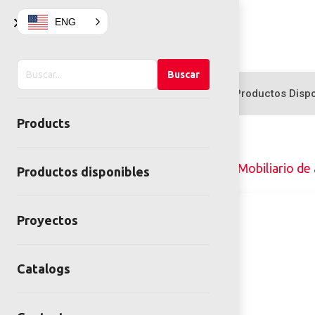
×
ENG
Buscar
Buscar
en
Products
Productos Dispo
el
Products
sitio
Home
Mobiliario Urbano
Mobiliario de
Productos disponibles
Proyectos
Catalogs