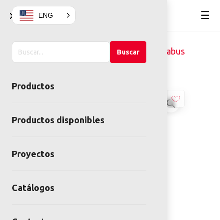
×
☰
ENG
Buscar
Home
Mobiliario Urbano
Parabus
Buscar
en
PARABUS TECH
el
Productos
sitio
Productos disponibles
Proyectos
Catálogos