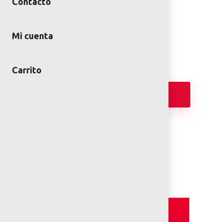
PARABUS TECH
Contacto
SKU:
BUS-00-01-00
Category:
Parabus
Mi cuenta
Carrito
Añadir
FICHA TÉCNICA
Detalles y Especificaciones