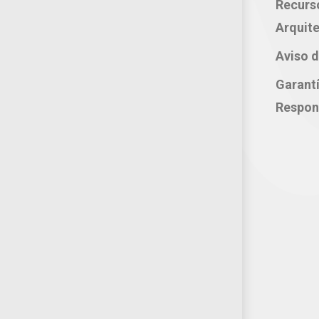
Recurs
Celular: 222 374 1878
Arquite
Whatsapp: 221 109 2837
Aviso d
correo electrónico:
Garant
atencion@productosjumbo.com
Respon