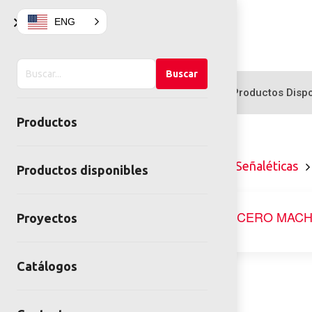
×
ENG
Buscar
Buscar
en
Productos
Productos Dispo
el
Productos
sitio
Home
Mobiliario Urbano
Señaléticas
Productos disponibles
Proyectos
Catálogos