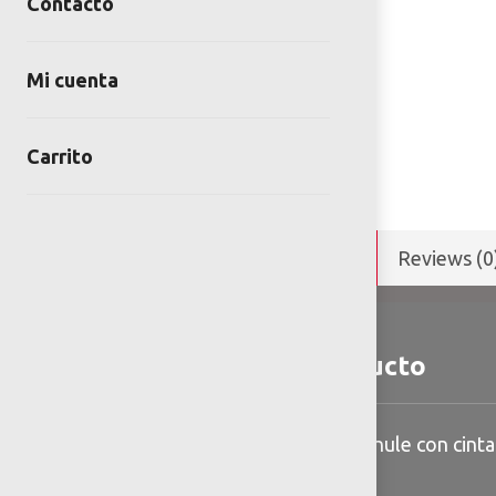
Contacto
Mi cuenta
Carrito
Detalles y Especificaciones
Reviews (0
Detalles del producto
Reductor de velocidad de hule con cinta 
vulcanizada