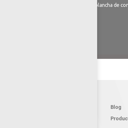
Anclaje: Taquetear sobre plancha de c
con resistencia 200kg/cm2
*No incluye tornilleria
Contacto:
Blog
Teléfono: 800 702 3636
Produc
Oficina: 222 283 0315