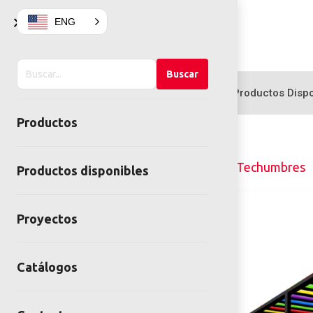
×
ENG
Buscar
Buscar
en
Productos
Productos Dispo
el
Productos
sitio
Home
Mobiliario Urbano
Techumbres
Productos disponibles
Proyectos
Catálogos