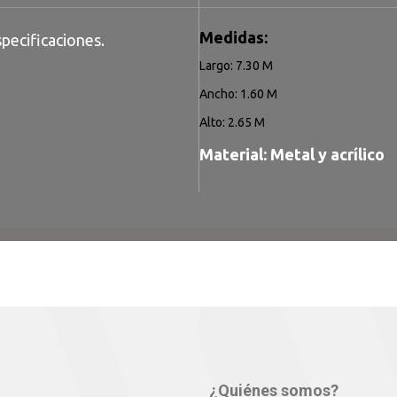
Medidas:
pecificaciones.
Largo: 7.30 M
Ancho: 1.60 M
Alto: 2.65 M
Material: Metal y acrílico
¿Quiénes somos?