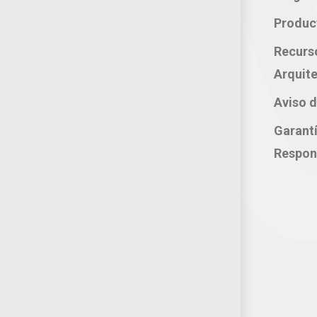
Teléfono: 800 702 3636
Produc
Oficina: 222 283 0315
Recurs
Celular: 222 374 1878
Arquite
Whatsapp: 221 109 2837
Aviso d
correo electrónico:
Garant
atencion@productosjumbo.com
Respon