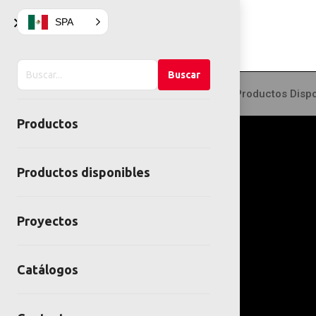
×
SPA
Buscar
Buscar
en
Productos
Productos Dispo
el
Productos
sitio
Productos disponibles
Proyectos
Catálogos