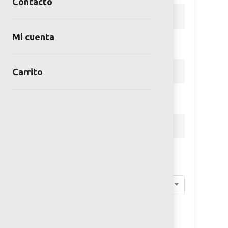
Contacto
Mi cuenta
*Teléfono
Carrito
*Empresa
*Giro de la empresa
Constructora
*Cargo/Puesto