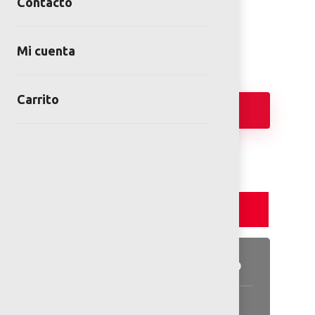
Contacto
SKU:
OKST-S03X-VI
Category:
Deportivo
Mi cuenta
Carrito
Añadir
Detalles y Especificaciones
Detalles del producto
Información general disponible