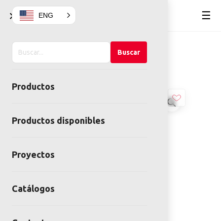
×
☰
ENG
Buscar
Home
Deportivo
BARRAS
Buscar
en
PARALELAS
el
Productos
sitio
Productos disponibles
Proyectos
Catálogos
BARRAS PARALELAS