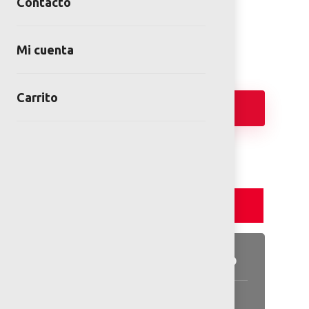
Contacto
SKU:
OKST-S03X-VI
Categoría:
Deportivo
Mi cuenta
Carrito
Añadir
Detalles y Especificaciones
Detalles del producto
Información general disponible