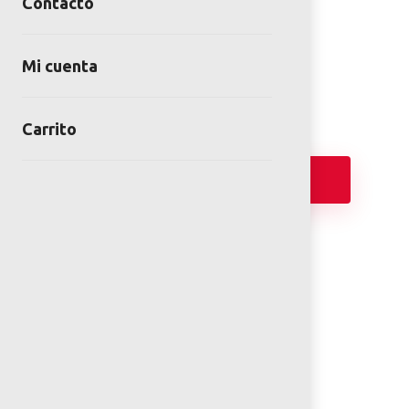
Contacto
BÁSQUETBOL
SKU:
DEP-00-07-00
Mi cuenta
Category:
Canchas Multiusos
Carrito
Añadir
FICHA TÉCNICA
PLANOS 2D