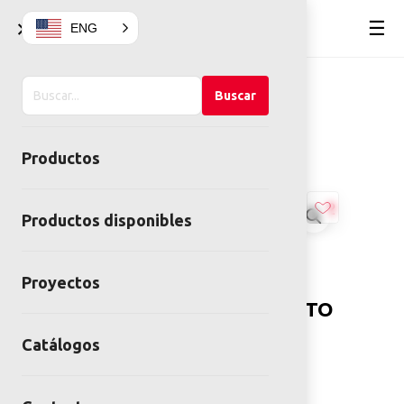
×
☰
ENG
Buscar
Home
Gimnasios al aire libre
Buscar
en
EJERCITADOR AROS CORTO Y 2
el
POSTES
Productos
sitio
Productos disponibles
Proyectos
EJERCITADOR AROS CORTO
Y 2 POSTES
Catálogos
SKU:
EJE-EST-05-00
Category:
Gimnasios al aire libre