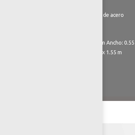
Anclaje: Enterrar a 30cm
Colores: a elegir 2 colores de acero
Especificaciones
Dimensiones: Largo: 1.20 m Ancho: 0.55
Área de seguridad: 2.20 m x 1.55 m
Capacidad: 1 persona
Edad: + 13 años