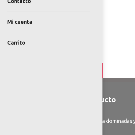
Contacto
Mi cuenta
Carrito
Detalles y Especificaciones
Detalles del producto
Barra con 4 posiciones para dominadas y
modular con abrazaderas.