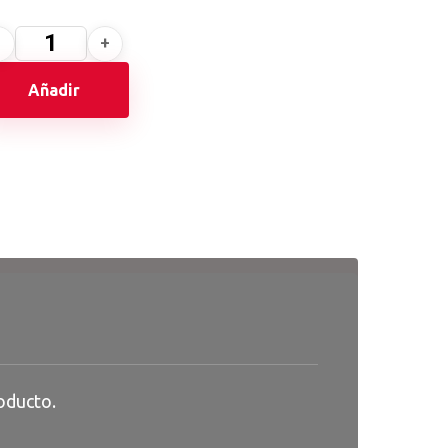
Añadir
oducto.