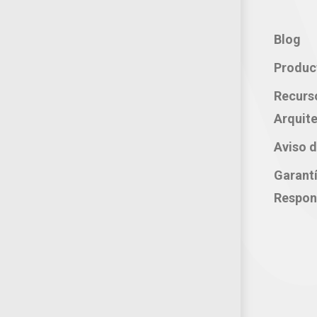
Contacto:
Blog
Teléfono: 800 702 3636
Produc
Oficina: 222 283 0315
Recurs
Celular: 222 374 1878
Arquite
Whatsapp: 221 109 2837
Aviso d
correo electrónico:
Garant
atencion@productosjumbo.com
Respon