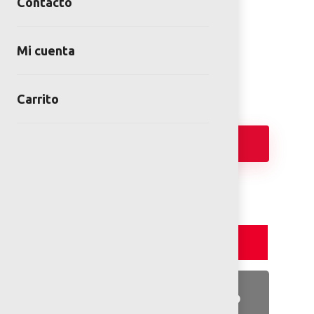
Contacto
Speed ring
SKU:
ARCPT-01
Mi cuenta
Category:
Skateparks y Pumtracks
Carrito
Añadir
Detalles y Especificaciones
Detalles del producto