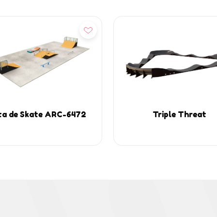
ñadir
Añadir
ta de Skate ARC-6472
Triple Threat