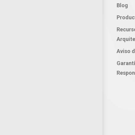
Contacto:
Blog
Teléfono: 800 702 3636
Produc
Oficina: 222 283 0315
Recurs
Celular: 222 374 1878
Arquite
Whatsapp: 221 109 2837
Aviso d
correo electrónico:
Garant
atencion@productosjumbo.com
Respon