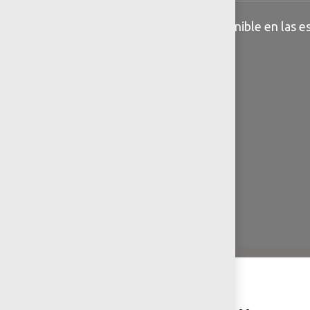
Información general disponible en las es
You may also like…