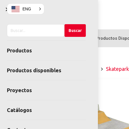
×
ENG
Buscar
Buscar
en
Productos
Productos Dispo
el
Productos
sitio
Home
Gimnasios al aire libre
Skatepark
Productos disponibles
Proyectos
Catálogos