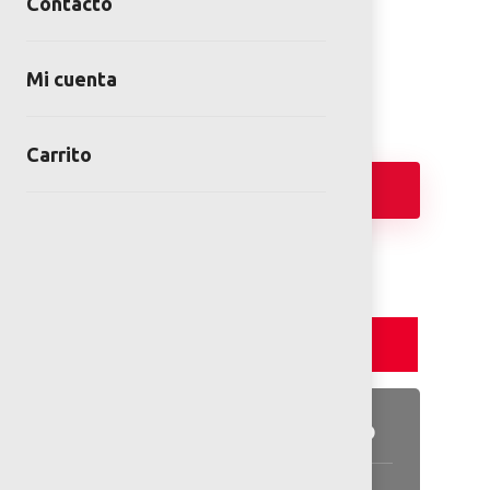
Contacto
SKU:
KOM-PCE305121-0603
Categories:
Juegos infantiles
,
Kompan
Mi cuenta
Carrito
Añadir
Detalles y Especificaciones
Detalles del producto