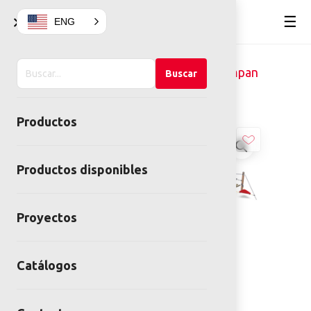
×
☰
ENG
Buscar
Home
Juegos infantiles
Kompan
Buscar
en
Buscacaminos
el
Productos
sitio
Productos disponibles
Proyectos
Catálogos
Buscacaminos