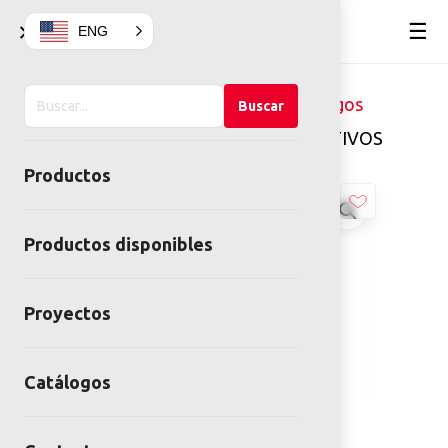
×
☰
ENG
Buscar
Home
Juegos infantiles
Juegos
Buscar
en
Inclusivos
PANELES INTERACTIVOS
el
Productos
sitio
Productos disponibles
Proyectos
Catálogos