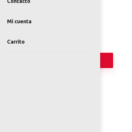
Contacto
PANELES INTERACTIVOS
SKU:
INT-PL-04-00
Mi cuenta
Category:
Juegos Inclusivos
Carrito
Añadir
FICHA TÉCNICA
PLANOS 2D