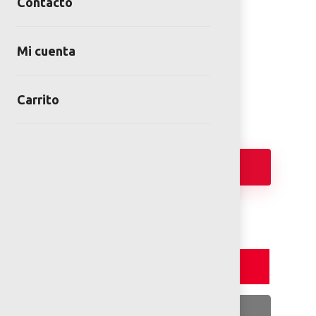
Contacto
Juego BARCO WOOD
Mi cuenta
SKU:
MMB-120
Category:
Juegos Infantiles de Madera
Carrito
Añadir
Detalles y Especificaciones