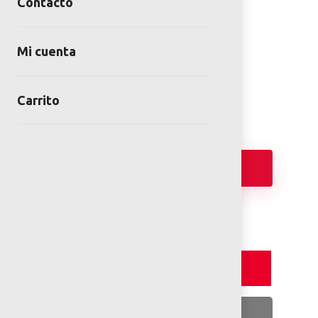
Contacto
COLUMPIO DE MADERA
Mi cuenta
SKU:
COL-MA-01-00
Category:
Juegos Infantiles de Madera
Carrito
Añadir
Detalles y Especificaciones