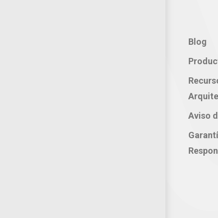
Contacto:
Blog
Teléfono: 800 702 3636
Produc
Oficina: 222 283 0315
Recurs
Celular: 222 374 1878
Arquite
Whatsapp: 221 109 2837
Aviso d
correo electrónico:
Garant
atencion@productosjumbo.com
Respon