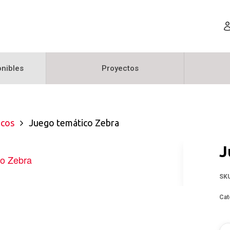
nibles
Proyectos
icos
Juego temático Zebra
J
SK
Cat