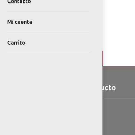
Contacto
Mi cuenta
Carrito
Detalles y Especificaciones
Detalles del producto
Contiene:
– Imagen de cebra