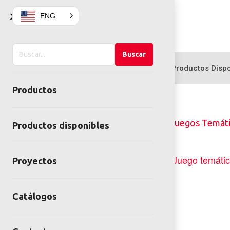
×
ENG
Buscar
Buscar
en
Productos
Productos Dispo
el
Productos
sitio
Home
Juegos infantiles
Juegos Temát
Productos disponibles
Proyectos
Catálogos