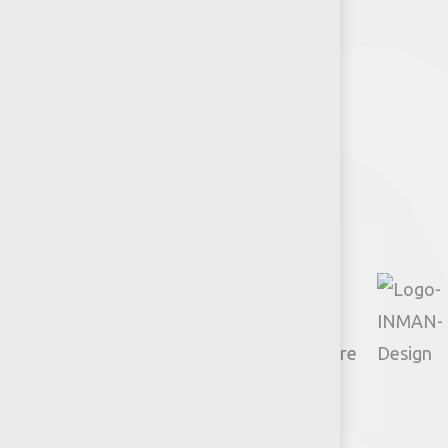
Recursos y Herramientas para
Arquitectos y Urbanistas
Síguenos
Policies
Actions
TikTok
Google
Youtube