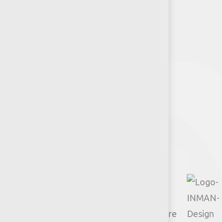
RSE-Jumbo
Puntos de venta
Recursos y Herramientas para
Arquitectos y Urbanistas
Síguenos
Facebook
Instagram
TikTok
Google
YouTube