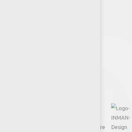
RSE-Jumbo
Puntos de venta
Recursos y Herramientas para
Arquitectos y Urbanistas
Síguenos
Facebook
Instagram
TikTok
Google
YouTube