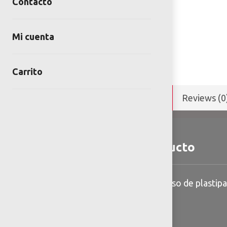
Contacto
Mi cuenta
Carrito
Detalles y Especificaciones
Reviews (0
Detalles del producto
Giratorio con barandal y piso de plastip
Anclaje: Enterrar a 30 cm