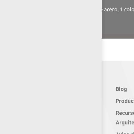
Colores: a elegir 1 color de acero, 1 colo
Contacto:
Blog
Teléfono: 800 702 3636
Produc
Oficina: 222 283 0315
Recurs
Celular: 222 374 1878
Arquite
Whatsapp: 221 109 2837