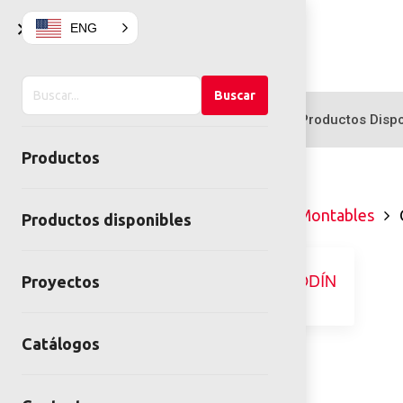
×
ENG
Buscar
Buscar
en
Productos
Productos Dispo
el
Productos
sitio
Home
Juegos infantiles
Montables
Productos disponibles
Proyectos
Catálogos