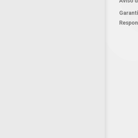
Aviso d
correo electrónico:
Garant
atencion@productosjumbo.com
Respon