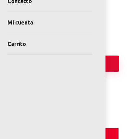
Contacto
GIRATORIO ORBIT S
SKU:
GIR-00-01-00
Mi cuenta
Category:
Montables
Carrito
Añadir
PLANOS 2D
Detalles y Especificaciones