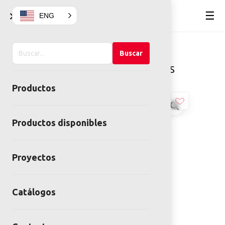
×
☰
ENG
Buscar
Home
Juegos infantiles
Buscar
en
Montables
GIRATORIO ORBIT S
el
Productos
sitio
Productos disponibles
Proyectos
Catálogos