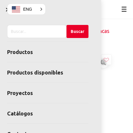
×
☰
ENG
Buscar
Home
Mobiliario Urbano
Bancas
Buscar
en
BANCA CIRCULAR JUNKO
el
Productos
sitio
Productos disponibles
Proyectos
Catálogos