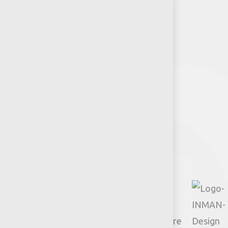
RSE-Jumbo
Puntos de venta
Recursos y Herramientas para
Arquitectos y Urbanistas
Síguenos
Facebook
Instagram
TikTok
Google
YouTube