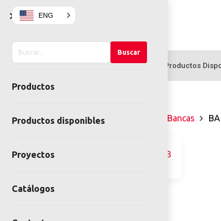
×
ENG
Buscar
Buscar
en
Productos
Productos Dispo
el
Productos
sitio
Home
Mobiliario Urbano
Bancas
BA
Productos disponibles
Proyectos
Catálogos