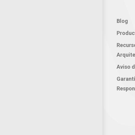
Contacto:
Blog
Teléfono: 800 702 3636
Produc
Oficina: 222 283 0315
Recurs
Celular: 222 374 1878
Arquite
Whatsapp: 221 109 2837
Aviso d
correo electrónico:
Garant
atencion@productosjumbo.com
Respon