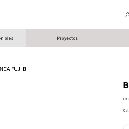
nibles
Proyectos
NCA FUJI B
B
SK
Cat