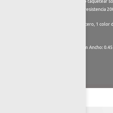
Anclaje: Enterrar a 30 cm o taquetear s
con espesor de 15cm con resistencia 2
Colores: A elegir 1 color acero, 1 color
Especificaciones
Dimensiones: Largo: 1.30 m Ancho: 0.45
Ancho asiento: 0.45 m
Capacidad: 2 Personas