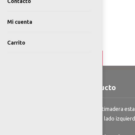
Contacto
Mi cuenta
Carrito
Detalles y Especificaciones
Detalles del producto
Banca sin respaldo de plastimadera est
irregular, sistema modular, lado izquier