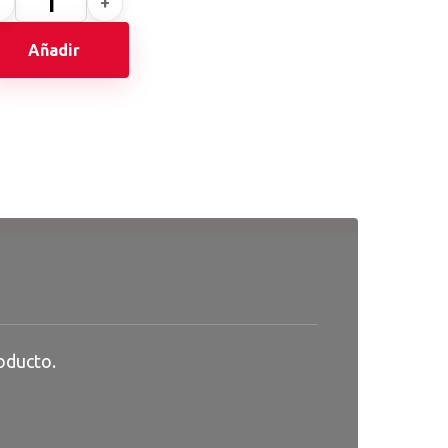
Añadir
oducto.