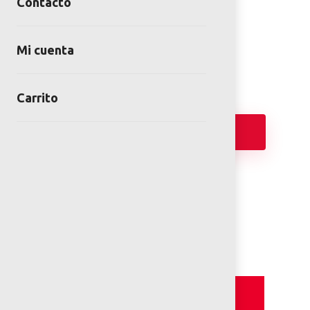
BANCA VINSONS KLEIN
Contacto
SKU:
BAN-CR-04-00
Category:
Bancas
Mi cuenta
Carrito
Añadir
FICHA TÉCNICA
Detalles y Especificaciones