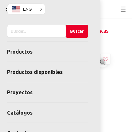
×
☰
ENG
Buscar
Home
Mobiliario Urbano
Bancas
Buscar
en
BANCA VINSONS KLEIN
el
Productos
sitio
Productos disponibles
Proyectos
Catálogos