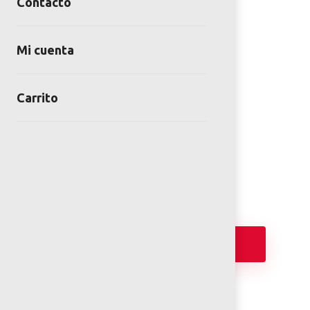
Contacto
Mi cuenta
BOLARDO METALICO 6″
Carrito
80CM ALTURA
SKU:
BOL-00-05-00
Category:
Bolardos
Añadir