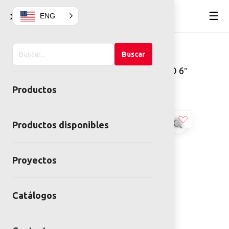
×
☰
ENG
Buscar
Home
Mobiliario Urbano
Buscar
en
Bolardos
BOLARDO METALICO 6″
el
80CM ALTURA
Productos
sitio
Productos disponibles
Proyectos
Catálogos